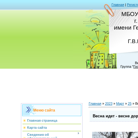
Главная
|
Регист
МБОУ
г
имени Г
Г.В
В
Группа
"
Го
Главная
»
2023
»
Март
»
25
» Ве
Меню сайта
Весна идет - весне дор
Главная страница
Карта сайта
Сведения об