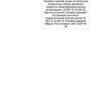
Телефон горячей линии по вопросам
незаконных сборов денежных
средств в общеобразовательных
организациях: (8-867-2)-53-80-02.
Круглосуточный "телефон доверия"
экстренной психолого-
педагогической помощи детям (8-
867-2)-52-98-70 Телефон доверия
МВД по РСО-Алания: (867-2)59-46-
99