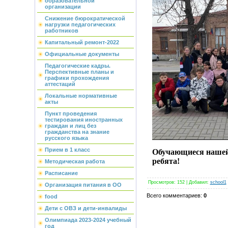
образовательной
организации
Снижение бюрократической
нагрузки педагогических
работников
Капитальный ремонт-2022
Официальные документы
Педагогические кадры.
Перспективные планы и
графики прохождения
аттестаций
Локальные нормативные
акты
Пункт проведения
тестирования иностранных
граждан и лиц без
гражданства на знание
русского языка
Прием в 1 класс
Обучающиеся нашей
ребята!
Методическая работа
Расписание
Просмотров
:
152
|
Добавил
:
school1
Организация питания в ОО
Всего комментариев
:
0
food
Дети с ОВЗ и дети-инвалиды
Олимпиада 2023-2024 учебный
год