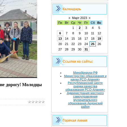
Календарь
«
Март 2023
»
Пн
Вт
Ср
Чт
Пт
Сб
Вс
1
2
3
4
5
6
7
8
9
10
11
12
13
14
15
16
17
18
19
20
21
22
23
24
25
26
27
28
29
30
31
Ссылки на сайты:
Минобрнауки РФ
Министерство образования и
науки РСО-Алания>
Республиканский Центр
не дорогу! Молодцы
оценки качества
образования РСО-Алания>
Администрация местного
самоуправления
муниципального
образования Ардонский
район
Горячая линия