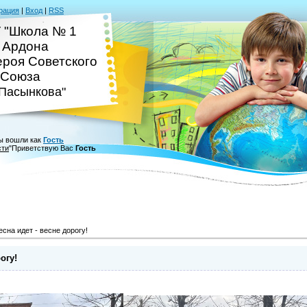
рация
|
Вход
|
RSS
 "Школа № 1
. Ардона
ероя Советского
Союза
.Пасынкова"
ы вошли как
Гость
сти
"
Приветствую Вас
Гость
сна идет - весне дорогу!
огу!