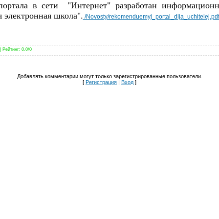
 портала в сети "Интернет" разработан информационн
я электронная школа".
/Novosty/rekomenduemyj_portal_dlja_uchitelej.pd
|
Рейтинг
:
0.0
/
0
Добавлять комментарии могут только зарегистрированные пользователи.
[
Регистрация
|
Вход
]