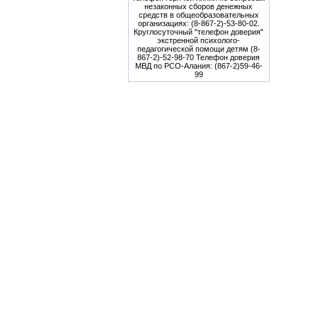
незаконных сборов денежных
средств в общеобразовательных
организациях: (8-867-2)-53-80-02.
Круглосуточный "телефон доверия"
экстренной психолого-
педагогической помощи детям (8-
867-2)-52-98-70 Телефон доверия
МВД по РСО-Алания: (867-2)59-46-
99