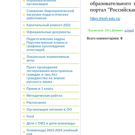
образовательной
образовательного
организации
портал "Российска
Снижение бюрократической
нагрузки педагогических
работников
https://resh.edu.ru/
Капитальный ремонт-2022
Просмотров
:
324
|
Добавил
:
school1
Официальные документы
Всего комментариев
:
0
Педагогические кадры.
Перспективные планы и
графики прохождения
аттестаций
Локальные нормативные
акты
Пункт проведения
тестирования иностранных
граждан и лиц без
гражданства на знание
русского языка
Прием в 1 класс
Методическая работа
Расписание
Организация питания в ОО
food
Дети с ОВЗ и дети-инвалиды
Олимпиада 2023-2024 учебный
год