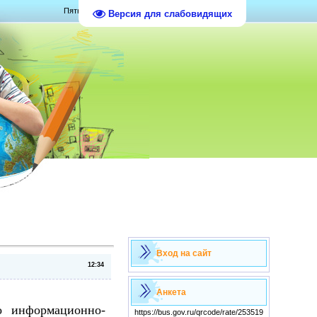
Пятница, 07.08.2026, 08:54
Версия для слабовидящих
Вход на сайт
12:34
Анкета
о информационно-
https://bus.gov.ru/qrcode/rate/253519