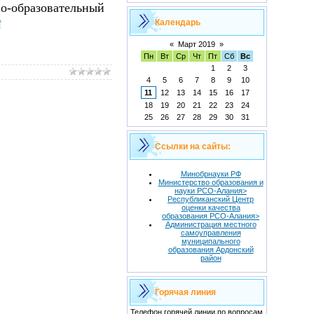
о-образовательный
Календарь
f
«
Март 2019
»
Пн
Вт
Ср
Чт
Пт
Сб
Вс
1
2
3
4
5
6
7
8
9
10
11
12
13
14
15
16
17
18
19
20
21
22
23
24
25
26
27
28
29
30
31
Ссылки на сайты:
Минобрнауки РФ
Министерство образования и
науки РСО-Алания>
Республиканский Центр
оценки качества
образования РСО-Алания>
Администрация местного
самоуправления
муниципального
образования Ардонский
район
Горячая линия
Телефон горячей линии по вопросам