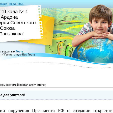
рация
|
Вход
|
RSS
 "Школа № 1
. Ардона
ероя Советского
Союза
.Пасынкова"
ы вошли как
Гость
сти
"
Приветствую Вас
Гость
екомендуемый портал для учителей
л для учителей
ции поручения Президента РФ о создании открытог