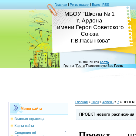
Главная
|
Регистрация
|
Вход
|
RSS
МБОУ "Школа № 1
г. Ардона
имени Героя Советского
Союза
Г.В.Пасынкова"
Вы вошли как
Гость
Группа
"
Гости
"
Приветствую Вас
Гость
Главная
»
2020
»
Апрель
»
7
» ПРОЕКТ 
Меню сайта
ПРОЕКТ нового расписания
Главная страница
Карта сайта
Проект
ново
Сведения об