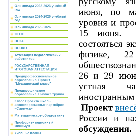
русскому яз
Олимпиада 2022-2023 учебный
июня, по ма
год
Олимпиада 2024-2025 учебный
уровня и пр
год
Олимпиада 2025-2026
15 июня
ФГОС
состояться э
НОКО
ВСОКО
физике, 
Аттестация педагогических
работников
обществозна
ГОСУДАРСТВЕННАЯ
ИТОГОВАЯ АТТЕСТАЦИЯ
26 и 29 июн
Предпрофессиональное
образование. Проект
устная 
"Медицинский класс"
Предпрофильное
иностра
образование. IT-класс/группа
Класс Проекта школ –
Проект
внес
ассоциированных партнёров
«Сириуса»
России и н
Математическое образование
Профориентационный
обсуждени
минимум
Учебные планы