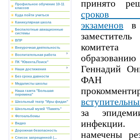
принято р
Профильное обучение 10-11
классов
сроков в
Куда пойти учиться
экзаменов
в 
Каникулярная школа
Беспилотные авиационные
заместите
системы
ВПР
комитет
Внеурочная деятельность
образов
Воспитательная работа
ПК "Ювента.Поиск"
Геннадий Он
Наши достижения
Без срока давности
ФАН
Медалисты школы
прокоммент
Наша газета "Большая
перемена"
вступительн
Школьный театр "Иры фидан"
Школьный музей "Память"
за эпидеми
Фотоальбомы
инфекции
Видео
Дорожная безопасность
намечены ре
Список запрещенной (...