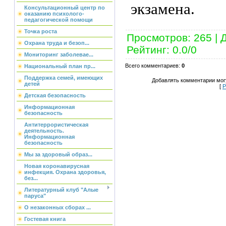
экзамена.
Консультационный центр по
оказанию психолого-
педагогической помощи
Точка роста
Просмотров
:
265
|
Охрана труда и безоп...
Рейтинг
:
0.0
/
0
Мониторинг заболевае...
Всего комментариев
:
0
Национальный план пр...
Поддержка семей, имеющих
Добавлять комментарии могу
детей
[
Р
Детская безопасность
Информационная
безопасность
Антитеррористическая
деятельность.
Информационная
безопасность
Мы за здоровый образ...
Новая коронавирусная
инфекция. Охрана здоровья,
без...
Литературный клуб "Алые
паруса"
О незаконных сборах ...
Гостевая книга