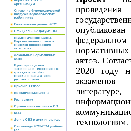
образовательной
организации
проведе
Снижение бюрократической
нагрузки педагогических
государств
работников
Капитальный ремонт-2022
опубл
Официальные документы
федерально
Педагогические кадры.
Перспективные планы и
графики прохождения
норматив
аттестаций
Локальные нормативные
актов.
Соглас
акты
Пункт проведения
2020 году н
тестирования иностранных
граждан и лиц без
гражданства на знание
экзаменов
русского языка
Прием в 1 класс
литературе
Методическая работа
информацион
Расписание
Организация питания в ОО
коммуникаци
food
технологи
Дети с ОВЗ и дети-инвалиды
Олимпиада 2023-2024 учебный
год