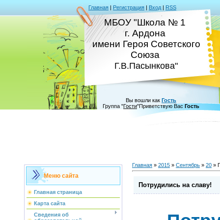
Главная
|
Регистрация
|
Вход
|
RSS
МБОУ "Школа № 1
г. Ардона
имени Героя Советского
Союза
Г.В.Пасынкова"
Вы вошли как
Гость
Группа
"
Гости
"
Приветствую Вас
Гость
Главная
»
2015
»
Сентябрь
»
20
» П
Меню сайта
Потрудились на славу!
Главная страница
Карта сайта
Сведения об