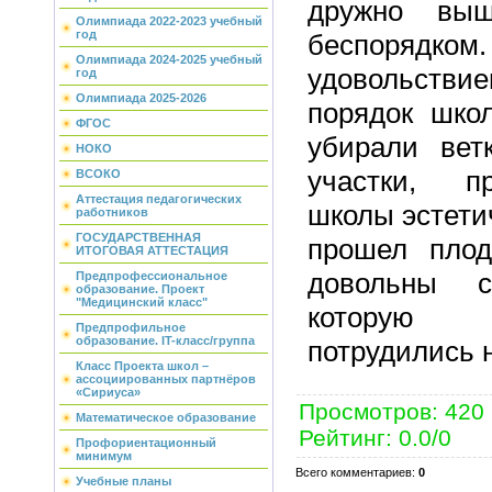
дружно вы
Олимпиада 2022-2023 учебный
год
беспоря
Олимпиада 2024-2025 учебный
удовольств
год
Олимпиада 2025-2026
порядок шко
ФГОС
убирали вет
НОКО
участки, пр
ВСОКО
Аттестация педагогических
школы эстети
работников
ГОСУДАРСТВЕННАЯ
прошел плод
ИТОГОВАЯ АТТЕСТАЦИЯ
довольны с
Предпрофессиональное
образование. Проект
"Медицинский класс"
которую 
Предпрофильное
образование. IT-класс/группа
потрудились 
Класс Проекта школ –
ассоциированных партнёров
«Сириуса»
Просмотров
:
420
Математическое образование
Рейтинг
:
0.0
/
0
Профориентационный
минимум
Всего комментариев
:
0
Учебные планы