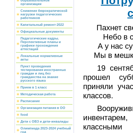
Потру
образовательной
организации
Снижение бюрократической
нагрузки педагогических
работников
Капитальный ремонт-2022
Пахнет св
Официальные документы
Небо в 
Педагогические кадры.
Перспективные планы и
А у нас с
графики прохождения
аттестаций
Мы в мешк
Локальные нормативные
акты
19 сентябр
Пункт проведения
тестирования иностранных
граждан и лиц без
прошел суб
гражданства на знание
русского языка
приняли учас
Прием в 1 класс
классов.
Методическая работа
Расписание
Вооруживш
Организация питания в ОО
food
инвентарем,
Дети с ОВЗ и дети-инвалиды
классными
Олимпиада 2023-2024 учебный
год