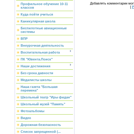
Добавлять комментарии могу
Профильное обучение 10-11
[
Р
классов
Куда пойти учиться
Каникулярная школа
Беспилотные авиационные
системы
ВПР
Внеурочная деятельность
Воспитательная работа
ПК "Ювента.Поиск"
Наши достижения
Без срока давности
Медалисты школы
Наша газета "Большая
перемена"
Школьный театр "Иры фидан"
Школьный музей "Память"
Фотоальбомы
Видео
Дорожная безопасность
Список запрещенной (...