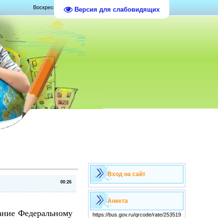
Воскресенье, 09.08.2026, 11:45
Версия для слабовидящих
Вход на сайт
00:26
Анкета
лание Федеральному
https://bus.gov.ru/qrcode/rate/253519