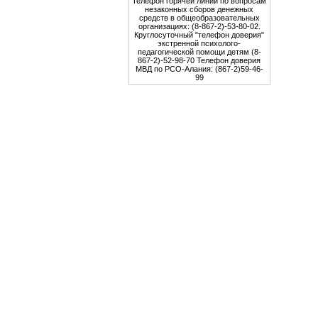
Телефон горячей линии по вопросам
незаконных сборов денежных
средств в общеобразовательных
организациях: (8-867-2)-53-80-02.
Круглосуточный "телефон доверия"
экстренной психолого-
педагогической помощи детям (8-
867-2)-52-98-70 Телефон доверия
МВД по РСО-Алания: (867-2)59-46-
99