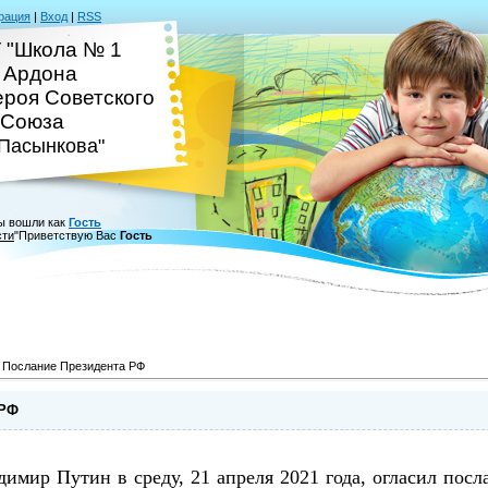
рация
|
Вход
|
RSS
 "Школа № 1
. Ардона
ероя Советского
Союза
.Пасынкова"
ы вошли как
Гость
сти
"
Приветствую Вас
Гость
 Послание Президента РФ
 РФ
имир Путин в среду, 21 апреля 2021 года, огласил пос