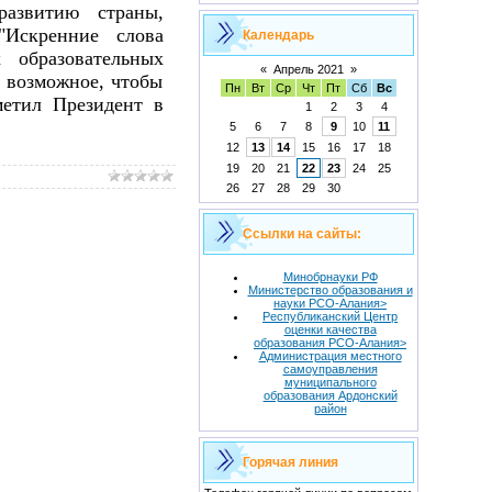
развитию страны,
"Искренние слова
Календарь
 образовательных
«
Апрель 2021
»
ё возможное, чтобы
Пн
Вт
Ср
Чт
Пт
Сб
Вс
метил Президент в
1
2
3
4
5
6
7
8
9
10
11
12
13
14
15
16
17
18
19
20
21
22
23
24
25
26
27
28
29
30
Ссылки на сайты:
Минобрнауки РФ
Министерство образования и
науки РСО-Алания>
Республиканский Центр
оценки качества
образования РСО-Алания>
Администрация местного
самоуправления
муниципального
образования Ардонский
район
Горячая линия