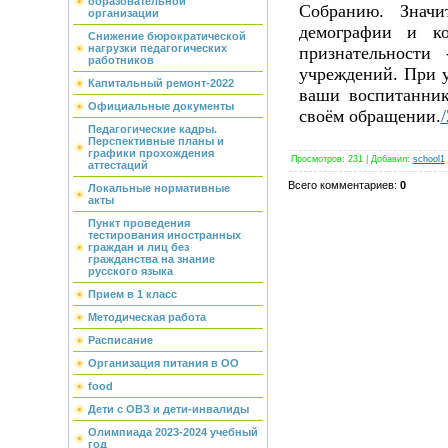
образовательной
Собранию. Значи
организации
демографии и ко
Снижение бюрократической
нагрузки педагогических
признательности
работников
учреждений. При у
Капитальный ремонт-2022
ваши воспитанник
Официальные документы
своём обращении.
Педагогические кадры.
Перспективные планы и
графики прохождения
Просмотров
:
231
|
Добавил
:
school1
аттестаций
Всего комментариев
:
0
Локальные нормативные
акты
Пункт проведения
тестирования иностранных
граждан и лиц без
гражданства на знание
русского языка
Прием в 1 класс
Методическая работа
Расписание
Организация питания в ОО
food
Дети с ОВЗ и дети-инвалиды
Олимпиада 2023-2024 учебный
год