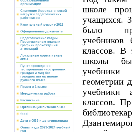
образовательной
организации
школе про
Снижение бюрократической
нагрузки педагогических
учащихся. З
работников
Капитальный ремонт-2022
было пр
Официальные документы
учебников 
Педагогические кадры.
Перспективные планы и
графики прохождения
классов. В 
аттестаций
Локальные нормативные
школы бы
акты
Пункт проведения
учебник
тестирования иностранных
граждан и лиц без
гражданства на знание
геометрии д
русского языка
Прием в 1 класс
учебники 
Методическая работа
классов. П
Расписание
Организация питания в ОО
библиот
food
Дзантемиро
Дети с ОВЗ и дети-инвалиды
Олимпиада 2023-2024 учебный
год