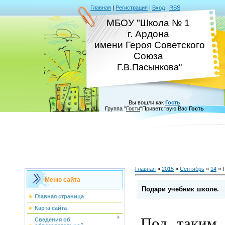
Главная
|
Регистрация
|
Вход
|
RSS
МБОУ "Школа № 1
г. Ардона
имени Героя Советского
Союза
Г.В.Пасынкова"
Вы вошли как
Гость
Группа
"
Гости
"
Приветствую Вас
Гость
Главная
»
2015
»
Сентябрь
»
14
» 
Меню сайта
Подари учебник школе.
Главная страница
Карта сайта
Под таким 
Сведения об