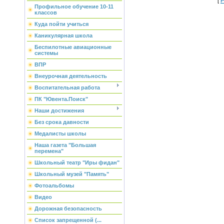
[
Р
Профильное обучение 10-11
классов
Куда пойти учиться
Каникулярная школа
Беспилотные авиационные
системы
ВПР
Внеурочная деятельность
Воспитательная работа
ПК "Ювента.Поиск"
Наши достижения
Без срока давности
Медалисты школы
Наша газета "Большая
перемена"
Школьный театр "Иры фидан"
Школьный музей "Память"
Фотоальбомы
Видео
Дорожная безопасность
Список запрещенной (...