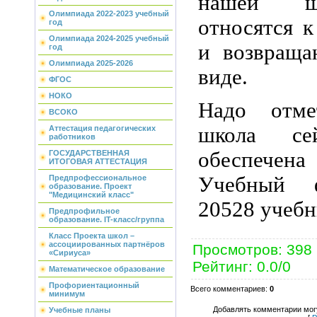
нашей ш
Олимпиада 2022-2023 учебный
относятся 
год
Олимпиада 2024-2025 учебный
и возвраща
год
Олимпиада 2025-2026
виде.
ФГОС
НОКО
Надо отме
ВСОКО
школа се
Аттестация педагогических
работников
обеспече
ГОСУДАРСТВЕННАЯ
ИТОГОВАЯ АТТЕСТАЦИЯ
Учебный ф
Предпрофессиональное
образование. Проект
"Медицинский класс"
20528 учебн
Предпрофильное
образование. IT-класс/группа
Класс Проекта школ –
ассоциированных партнёров
Просмотров
:
398
«Сириуса»
Рейтинг
:
0.0
/
0
Математическое образование
Профориентационный
Всего комментариев
:
0
минимум
Добавлять комментарии могу
Учебные планы