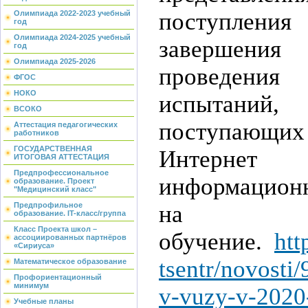
поступления
Олимпиада 2022-2023 учебный
год
Олимпиада 2024-2025 учебный
завершения
год
Олимпиада 2025-2026
проведен
ФГОС
НОКО
испытаний,
ВСОКО
поступающих
Аттестация педагогических
работников
ГОСУДАРСТВЕННАЯ
Интернет
ИТОГОВАЯ АТТЕСТАЦИЯ
Предпрофессиональное
информационн
образование. Проект
"Медицинский класс"
на
Предпрофильное
образование. IT-класс/группа
Класс Проекта школ –
обучение.
htt
ассоциированных партнёров
«Сириуса»
tsentr/novosti
Математическое образование
Профориентационный
минимум
v-vuzy-v-2020
Учебные планы