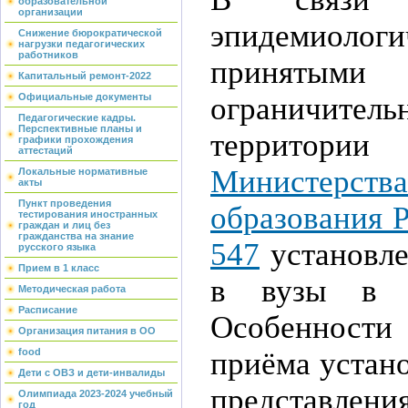
образовательной
организации
эпидемиолог
Снижение бюрократической
нагрузки педагогических
работников
принятым
Капитальный ремонт-2022
ограничит
Официальные документы
Педагогические кадры.
Перспективные планы и
террит
графики прохождения
аттестаций
Министерст
Локальные нормативные
акты
Пункт проведения
образования Р
тестирования иностранных
граждан и лиц без
гражданства на знание
547
установле
русского языка
Прием в 1 класс
в вузы в 
Методическая работа
Расписание
Особенности
Организация питания в ОО
приёма устан
food
Дети с ОВЗ и дети-инвалиды
представле
Олимпиада 2023-2024 учебный
год