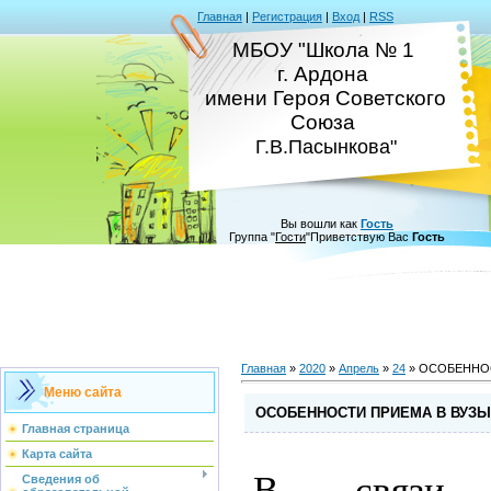
Главная
|
Регистрация
|
Вход
|
RSS
МБОУ "Школа № 1
г. Ардона
имени Героя Советского
Союза
Г.В.Пасынкова"
Вы вошли как
Гость
Группа
"
Гости
"
Приветствую Вас
Гость
Главная
»
2020
»
Апрель
»
24
» ОСОБЕННОС
Меню сайта
ОСОБЕННОСТИ ПРИЕМА В ВУЗЫ 
Главная страница
Карта сайта
В связи с
Сведения об