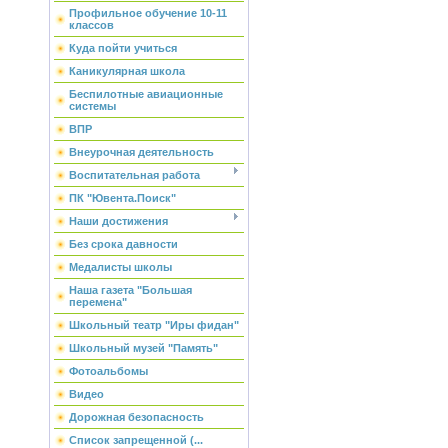
Профильное обучение 10-11
классов
Куда пойти учиться
Каникулярная школа
Беспилотные авиационные
системы
ВПР
Внеурочная деятельность
Воспитательная работа
ПК "Ювента.Поиск"
Наши достижения
Без срока давности
Медалисты школы
Наша газета "Большая
перемена"
Школьный театр "Иры фидан"
Школьный музей "Память"
Фотоальбомы
Видео
Дорожная безопасность
Список запрещенной (...