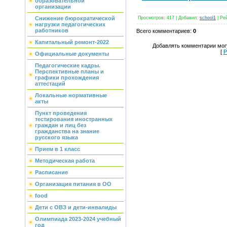
образовательной
организации
Просмотров
:
417
|
Добавил
:
school1
|
Ре
Снижение бюрократической
нагрузки педагогических
работников
Всего комментариев
:
0
Капитальный ремонт-2022
Добавлять комментарии могу
[
Р
Официальные документы
Педагогические кадры.
Перспективные планы и
графики прохождения
аттестаций
Локальные нормативные
акты
Пункт проведения
тестирования иностранных
граждан и лиц без
гражданства на знание
русского языка
Прием в 1 класс
Методическая работа
Расписание
Организация питания в ОО
food
Дети с ОВЗ и дети-инвалиды
Олимпиада 2023-2024 учебный
год