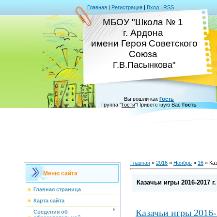
Главная
|
Регистрация
|
Вход
|
RSS
МБОУ "Школа № 1
г. Ардона
имени Героя Советского
Союза
Г.В.Пасынкова"
Вы вошли как
Гость
Группа
"
Гости
"
Приветствую Вас
Гость
Главная
»
2016
»
Ноябрь
»
16
» Каз
Меню сайта
Казачьи игры 2016-2017 г.
Главная страница
Карта сайта
Казачьи игры 2016-
Сведения об