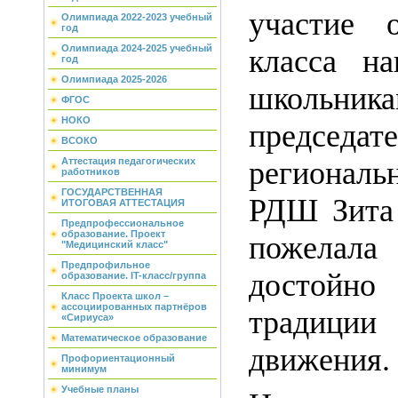
участие 
Олимпиада 2022-2023 учебный
год
Олимпиада 2024-2025 учебный
класса н
год
Олимпиада 2025-2026
школьник
ФГОС
НОКО
председат
ВСОКО
региональ
Аттестация педагогических
работников
ГОСУДАРСТВЕННАЯ
РДШ Зита
ИТОГОВАЯ АТТЕСТАЦИЯ
Предпрофессиональное
образование. Проект
пожела
"Медицинский класс"
Предпрофильное
достойн
образование. IT-класс/группа
Класс Проекта школ –
ассоциированных партнёров
традиции
«Сириуса»
Математическое образование
движения.
Профориентационный
минимум
Учебные планы