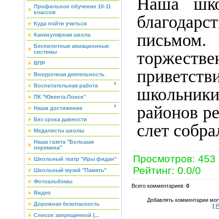
Наша шко
Профильное обучение 10-11
классов
благодарс
Куда пойти учиться
письмом.
Каникулярная школа
Беспилотные авиационные
торжеств
системы
ВПР
приветст
Внеурочная деятельность
Воспитательная работа
школьн
ПК "Ювента.Поиск"
районов ре
Наши достижения
Без срока давности
слет собра
Медалисты школы
Наша газета "Большая
перемена"
Просмотров
:
453
Школьный театр "Иры фидан"
Рейтинг
:
0.0
/
0
Школьный музей "Память"
Фотоальбомы
Всего комментариев
:
0
Видео
Добавлять комментарии могу
Дорожная безопасность
[
Р
Список запрещенной (...