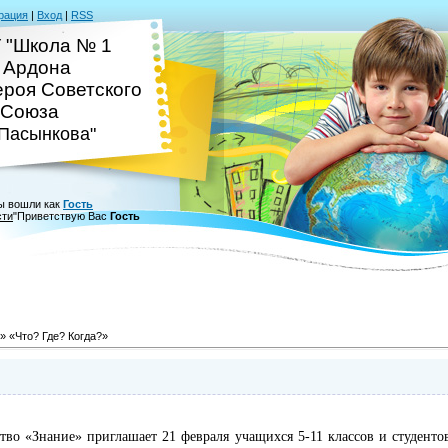
рация
|
Вход
|
RSS
 "Школа № 1
. Ардона
ероя Советского
Союза
.Пасынкова"
ы вошли как
Гость
сти
"
Приветствую Вас
Гость
» «Что? Где? Когда?»
«Знание» приглашает 21 февраля учащихся 5-11 классов и студенто