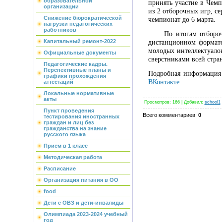
образовательной
принять участие в Чемп
организации
из 2 отборочных игр, се
Снижение бюрократической
чемпионат до 6 марта.
нагрузки педагогических
работников
По итогам отборочных
Капитальный ремонт-2022
дистанционном формате
молодых интеллектуалов
Официальные документы
сверстниками всей стра
Педагогические кадры.
Перспективные планы и
Подробная информация
графики прохождения
ВКонтакте
.
аттестаций
Локальные нормативные
акты
Просмотров
:
166
|
Добавил
:
school1
Пункт проведения
Всего комментариев
:
0
тестирования иностранных
граждан и лиц без
гражданства на знание
русского языка
Прием в 1 класс
Методическая работа
Расписание
Организация питания в ОО
food
Дети с ОВЗ и дети-инвалиды
Олимпиада 2023-2024 учебный
год