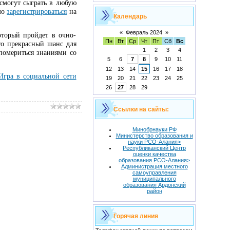
 смогут сыграть в любую
имо
зарегистрироваться
на
Календарь
«
Февраль 2024
»
торый пройдет в очно-
Пн
Вт
Ср
Чт
Пт
Сб
Вс
то прекрасный шанс для
1
2
3
4
 помериться знаниями со
5
6
7
8
9
10
11
12
13
14
15
16
17
18
Игра в социальной сети
19
20
21
22
23
24
25
26
27
28
29
Ссылки на сайты:
Минобрнауки РФ
Министерство образования и
науки РСО-Алания>
Республиканский Центр
оценки качества
образования РСО-Алания>
Администрация местного
самоуправления
муниципального
образования Ардонский
район
Горячая линия