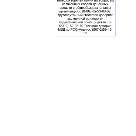
Телефон горячей линии по вопросам
незаконных сборов денежных
средств в общеобразовательных
организациях: (8-867-2)-53-80-02.
Круглосуточный "телефон доверия"
экстренной психолого-
педагогической помощи детям (8-
867-2)-52-98-70 Телефон доверия
МВД по РСО-Алания: (867-2)59-46-
99