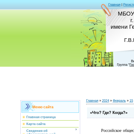
Главная
|
Регист
МБОУ
г
имени Г
Г.В
В
Группа
"
Го
Главная
»
2024
»
Февраль
»
15
Меню сайта
«Что? Где? Когда?»
Главная страница
Карта сайта
Российское общество 
Сведения об