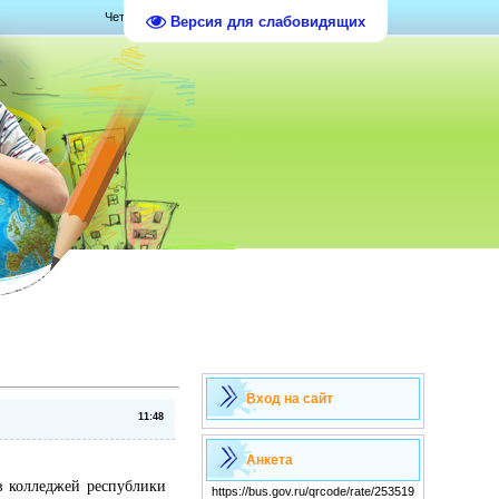
Четверг, 06.08.2026, 12:05
Версия для слабовидящих
Вход на сайт
11:48
Анкета
в колледжей республики
https://bus.gov.ru/qrcode/rate/253519