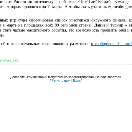
ионате России по интеллектуальной игре «Что? Где? Когда?». Команды
рия которых продлится до 11 марта. А чтобы стать участником, необход
 игр будет сформирован список участников окружного финала, ко
 в марте на площадках всех 89 регионов страны. Данный турнир – э
 стать частью масштабного события, это возможность проявить себя и
ны.
 об интеллектуальных соревнованиях размещена
в сообществе Знание.
|
Рейтинг
:
0.0
/
0
Добавлять комментарии могут только зарегистрированные пользователи.
[
Регистрация
|
Вход
]