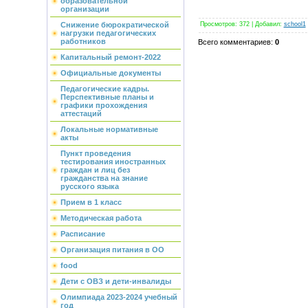
образовательной
организации
Просмотров
:
372
|
Добавил
:
school1
Снижение бюрократической
нагрузки педагогических
работников
Всего комментариев
:
0
Капитальный ремонт-2022
Официальные документы
Педагогические кадры.
Перспективные планы и
графики прохождения
аттестаций
Локальные нормативные
акты
Пункт проведения
тестирования иностранных
граждан и лиц без
гражданства на знание
русского языка
Прием в 1 класс
Методическая работа
Расписание
Организация питания в ОО
food
Дети с ОВЗ и дети-инвалиды
Олимпиада 2023-2024 учебный
год