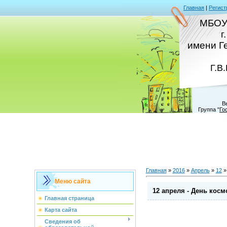
Главная
|
Регист
МБОУ
г
имени Г
Г.В
В
Группа
"
Го
Главная
»
2016
»
Апрель
»
12
»
Меню сайта
12 апреля - День кос
Главная страница
Карта сайта
Сведения об