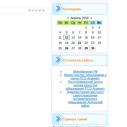
Календарь
«
Апрель 2016
»
Пн
Вт
Ср
Чт
Пт
Сб
Вс
1
2
3
4
5
6
7
8
9
10
11
12
13
14
15
16
17
18
19
20
21
22
23
24
25
26
27
28
29
30
Ссылки на сайты:
Минобрнауки РФ
Министерство образования и
науки РСО-Алания>
Республиканский Центр
оценки качества
образования РСО-Алания>
Администрация местного
самоуправления
муниципального
образования Ардонский
район
Горячая линия