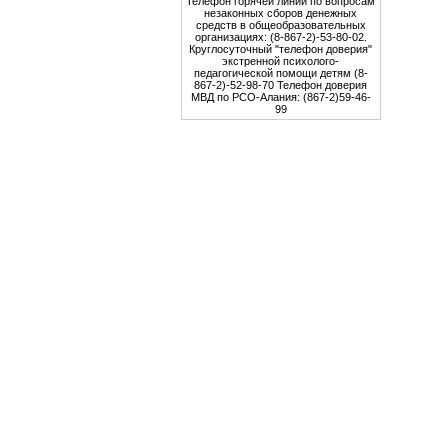
Телефон горячей линии по вопросам
незаконных сборов денежных
средств в общеобразовательных
организациях: (8-867-2)-53-80-02.
Круглосуточный "телефон доверия"
экстренной психолого-
педагогической помощи детям (8-
867-2)-52-98-70 Телефон доверия
МВД по РСО-Алания: (867-2)59-46-
99