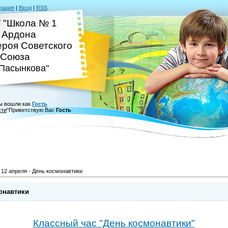
рация
|
Вход
|
RSS
 "Школа № 1
. Ардона
ероя Советского
Союза
.Пасынкова"
ы вошли как
Гость
сти
"
Приветствую Вас
Гость
 12 апреля - День космонавтики
монавтики
Классный час "День космонавтики"