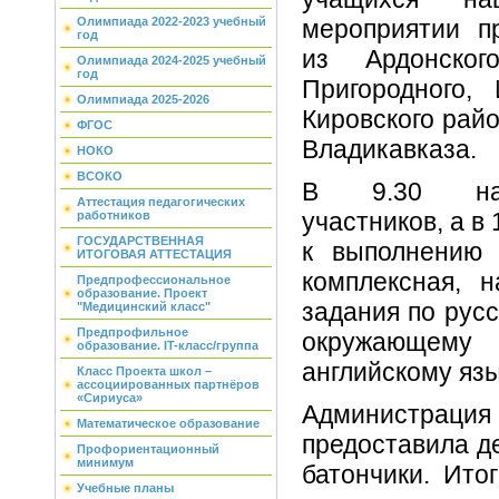
Олимпиада 2022-2023 учебный
мероприятии п
год
из Ардонског
Олимпиада 2024-2025 учебный
год
Пригородного, 
Олимпиада 2025-2026
Кировского рай
ФГОС
Владикавказа.
НОКО
ВСОКО
В 9.30 нач
Аттестация педагогических
участников, а в
работников
ГОСУДАРСТВЕННАЯ
к выполнению 
ИТОГОВАЯ АТТЕСТАЦИЯ
комплексная, 
Предпрофессиональное
образование. Проект
задания по русс
"Медицинский класс"
Предпрофильное
окружающему 
образование. IT-класс/группа
английскому язы
Класс Проекта школ –
ассоциированных партнёров
«Сириуса»
Администраци
Математическое образование
предоставила д
Профориентационный
минимум
батончики. Ито
Учебные планы