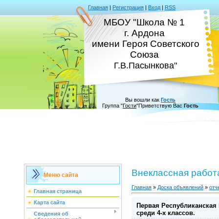
Главная
|
Регистрация
|
Вход
|
RSS
МБОУ "Школа № 1
г. Ардона
имени Героя Советского
Союза
Г.В.Пасынкова"
Вы вошли как
Гость
Группа
"
Гости
"
Приветствую Вас
Гость
Внеклассная работ
Меню сайта
Главная
»
Доска объявлений
»
отч
Главная страница
Карта сайта
Первая Республиканская
среди 4-х классов.
Сведения об