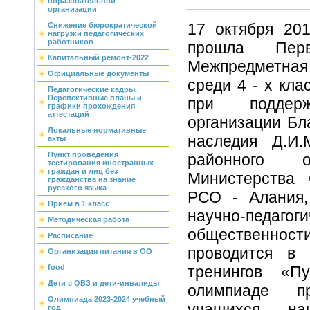
образовательной
организации
17 октября 20
Снижение бюрократической
нагрузки педагогических
работников
прошла Перв
Капитальный ремонт-2022
Межпредметн
Официальные документы
среди 4 - х кл
Педагогические кадры.
Перспективные планы и
при поддерж
графики прохождения
аттестаций
организации Бл
Локальные нормативные
наследия Д.И.
акты
Пункт проведения
районного о
тестирования иностранных
граждан и лиц без
Министерства
гражданства на знание
русского языка
РСО - Алания,
Прием в 1 класс
научно-педагог
Методическая работа
общественност
Расписание
проводится в 
Организация питания в ОО
food
тренингов «
Дети с ОВЗ и дети-инвалиды
олимпиаде п
Олимпиада 2023-2024 учебный
учащихся на
год