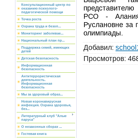
Консультационный центр по
представител
оказанию психолого-
педагогической помощи
РСО - Алания
Точка роста
Руслановне за 
Охрана труда и безоп...
олимпиады.
Мониторинг заболевае...
Национальный план пр...
Добавил
:
school
Поддержка семей, имеющих
детей
Просмотров
:
46
Детская безопасность
Информационная
безопасность
Антитеррористическая
деятельность.
Информационная
безопасность
Мы за здоровый образ...
Новая коронавирусная
инфекция. Охрана здоровья,
без...
Литературный клуб "Алые
паруса"
О незаконных сборах ...
Гостевая книга