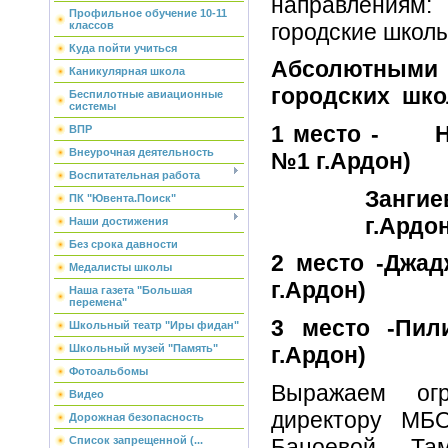
направлениям
Профильное обучение 10-11
городские школы
классов
Куда пойти учиться
Абсолютным
Каникулярная школа
городских
шко
Беспилотные авиационные
системы
1 место - Ни
ВПР
Внеурочная деятельность
№1 г.Ардон)
Воспитательная работа
Занги
ПК "Ювента.Поиск"
г.Ардо
Наши достижения
Без срока давности
2 место -Джа
Медалисты школы
г.Ардон)
Наша газета "Большая
перемена"
3 место -Пил
Школьный театр "Иры фидан"
г.Ардон)
Школьный музей "Память"
Фотоальбомы
Выражаем огр
Видео
директору М
Дорожная безопасность
Бацоевой Та
Список запрещенной (...