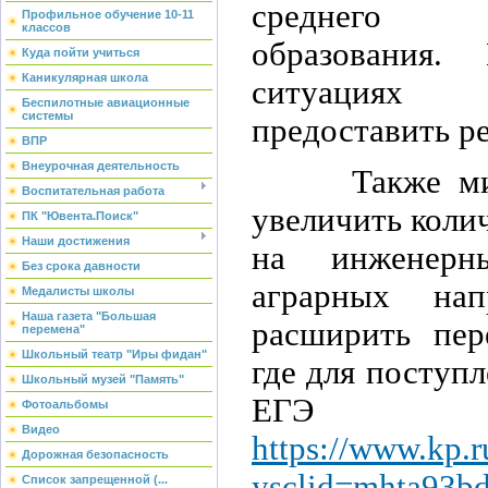
среднего п
Профильное обучение 10-11
классов
образования.
Куда пойти учиться
Каникулярная школа
ситуациях 
Беспилотные авиационные
системы
предоставить р
ВПР
Внеурочная деятельность
Также минис
Воспитательная работа
увеличить коли
ПК "Ювента.Поиск"
Наши достижения
на инженерн
Без срока давности
аграрных нап
Медалисты школы
Наша газета "Большая
расширить пер
перемена"
Школьный театр "Иры фидан"
где для поступл
Школьный музей "Память"
ЕГЭ п
Фотоальбомы
Видео
https://www.kp.
Дорожная безопасность
ysclid=mhta93b
Список запрещенной (...