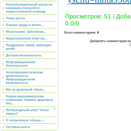
Консультационный центр по
оказанию психолого-
педагогической помощи
Просмотров
:
51
|
Доба
Точка роста
0.0
/
0
Охрана труда и безоп...
Мониторинг заболевае...
Всего комментариев
:
0
Национальный план пр...
Добавлять комментарии мо
Поддержка семей, имеющих
детей
Детская безопасность
Информационная
безопасность
Антитеррористическая
деятельность.
Информационная
безопасность
Мы за здоровый образ...
Новая коронавирусная
инфекция. Охрана здоровья,
без...
Литературный клуб "Алые
паруса"
О незаконных сборах ...
Гостевая книга