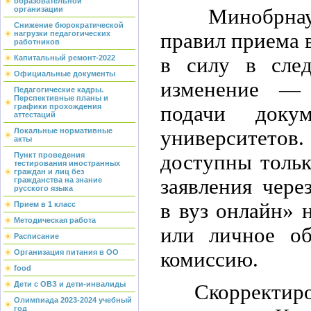
образовательной
Минобрнауки 
организации
Снижение бюрократической
правил приема в
нагрузки педагогических
работников
в силу в след
Капитальный ремонт-2022
Официальные документы
изменение — 
Педагогические кадры.
Перспективные планы и
подачи доку
графики прохождения
аттестаций
университетов
Локальные нормативные
акты
доступны тольк
Пункт проведения
тестирования иностранных
граждан и лиц без
заявления чере
гражданства на знание
русского языка
в вуз онлайн» 
Прием в 1 класс
Методическая работа
или личное о
Расписание
комиссию.
Организация питания в ОО
food
Дети с ОВЗ и дети-инвалиды
Скорректирова
Олимпиада 2023-2024 учебный
год