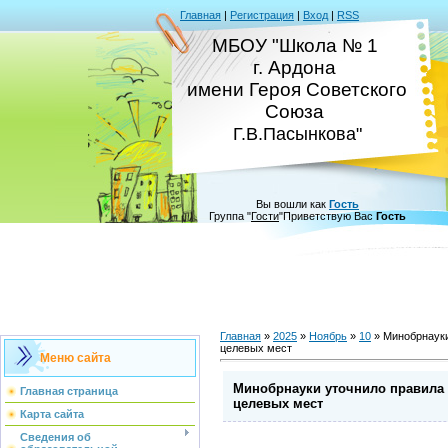
Главная
|
Регистрация
|
Вход
|
RSS
МБОУ "Школа № 1
г. Ардона
имени Героя Советского
Союза
Г.В.Пасынкова"
Вы вошли как
Гость
Группа
"
Гости
"
Приветствую Вас
Гость
Главная
»
2025
»
Ноябрь
»
10
» Минобрнауки
целевых мест
Меню сайта
Минобрнауки уточнило правила 
Главная страница
целевых мест
Карта сайта
Сведения об