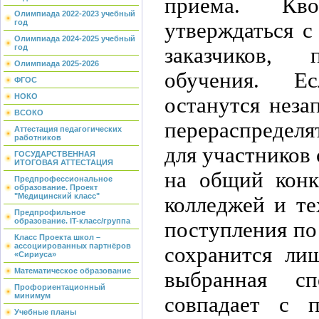
приема. Кв
Олимпиада 2022-2023 учебный
год
утверждаться с
Олимпиада 2024-2025 учебный
год
заказчиков
Олимпиада 2025-2026
обучения. Е
ФГОС
НОКО
останутся неза
ВСОКО
перераспредел
Аттестация педагогических
работников
для участников 
ГОСУДАРСТВЕННАЯ
ИТОГОВАЯ АТТЕСТАЦИЯ
на общий кон
Предпрофессиональное
образование. Проект
"Медицинский класс"
колледжей и т
Предпрофильное
образование. IT-класс/группа
поступления по
Класс Проекта школ –
ассоциированных партнёров
сохранится ли
«Сириуса»
Математическое образование
выбранная сп
Профориентационный
минимум
совпадает с 
Учебные планы