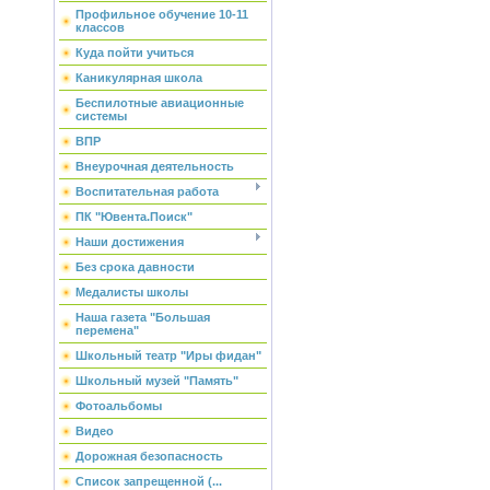
Профильное обучение 10-11
классов
Куда пойти учиться
Каникулярная школа
Беспилотные авиационные
системы
ВПР
Внеурочная деятельность
Воспитательная работа
ПК "Ювента.Поиск"
Наши достижения
Без срока давности
Медалисты школы
Наша газета "Большая
перемена"
Школьный театр "Иры фидан"
Школьный музей "Память"
Фотоальбомы
Видео
Дорожная безопасность
Список запрещенной (...