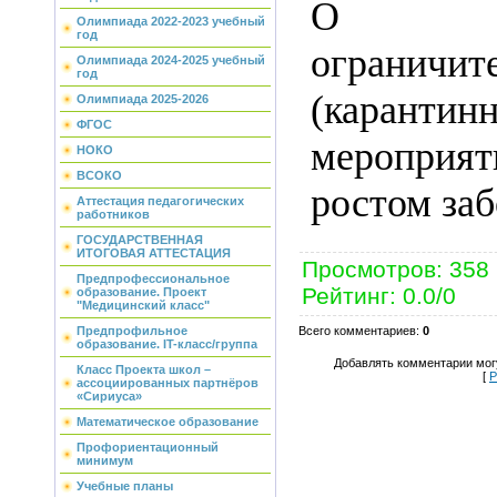
О вв
Олимпиада 2022-2023 учебный
год
ограничит
Олимпиада 2024-2025 учебный
год
(карантин
Олимпиада 2025-2026
ФГОС
мероприя
НОКО
ВСОКО
ростом заб
Аттестация педагогических
работников
ГОСУДАРСТВЕННАЯ
ИТОГОВАЯ АТТЕСТАЦИЯ
Просмотров
:
358
Предпрофессиональное
Рейтинг
:
0.0
/
0
образование. Проект
"Медицинский класс"
Всего комментариев
:
0
Предпрофильное
образование. IT-класс/группа
Добавлять комментарии могу
Класс Проекта школ –
[
Р
ассоциированных партнёров
«Сириуса»
Математическое образование
Профориентационный
минимум
Учебные планы