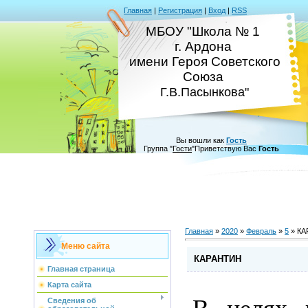
Главная
|
Регистрация
|
Вход
|
RSS
МБОУ "Школа № 1
г. Ардона
имени Героя Советского
Союза
Г.В.Пасынкова"
Вы вошли как
Гость
Группа
"
Гости
"
Приветствую Вас
Гость
Главная
»
2020
»
Февраль
»
5
» КА
Меню сайта
КАРАНТИН
Главная страница
Карта сайта
Сведения об