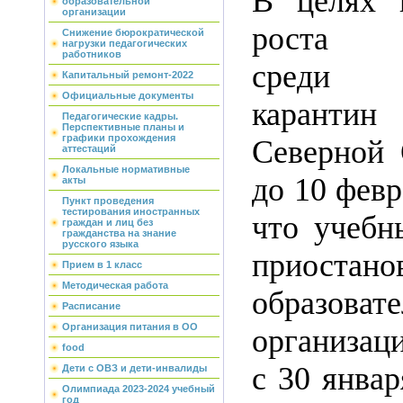
В целях 
образовательной
организации
роста за
Снижение бюрократической
нагрузки педагогических
работников
среди о
Капитальный ремонт-2022
Официальные документы
карант
Педагогические кадры.
Перспективные планы и
графики прохождения
Северной 
аттестаций
Локальные нормативные
до 10 фев
акты
Пункт проведения
тестирования иностранных
что учебн
граждан и лиц без
гражданства на знание
русского языка
приостан
Прием в 1 класс
Методическая работа
образоват
Расписание
Организация питания в ОО
организац
food
с 30 январ
Дети с ОВЗ и дети-инвалиды
Олимпиада 2023-2024 учебный
год